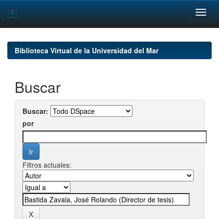
Skip
navigation
Biblioteca Virtual de la Universidad del Mar
Buscar
Buscar:
por
Filtros actuales: