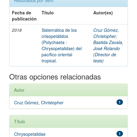
Resultados por ítem:
Fecha de
Título
Autor(es)
publicación
2018
Sistemática de los
Cruz Gómez,
crisopetálidos
Christopher
;
(Polychaeta :
Bastida Zavala,
Chrysopetalidae) del
José Rolando
pacífico oriental
(Director de
tropical.
tesis)
Otras opciones relacionadas
Autor
Cruz Gómez, Christopher
1
Título
Chrysopetalidae
1