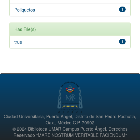
Poliquetos
1
Has File(s)
true
1
Ciudad Universitaria, Puerto Ángel, Distrito de San Pedro Pochutla,
Oax., México C.P. 70902
© 2024 Biblioteca UMAR Campus Puerto Ángel. Derechos
Reservado "MARE NOSTRUM VERITABLE FACIENDUM"