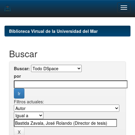
Skip
navigation
Biblioteca Virtual de la Universidad del Mar
Buscar
Buscar:
por
Filtros actuales: