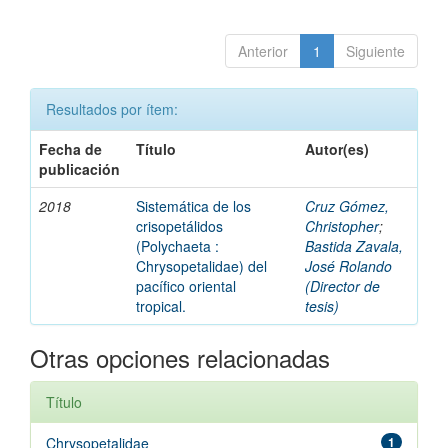
Anterior
1
Siguiente
Resultados por ítem:
Fecha de
Título
Autor(es)
publicación
2018
Sistemática de los
Cruz Gómez,
crisopetálidos
Christopher
;
(Polychaeta :
Bastida Zavala,
Chrysopetalidae) del
José Rolando
pacífico oriental
(Director de
tropical.
tesis)
Otras opciones relacionadas
Título
Chrysopetalidae
1