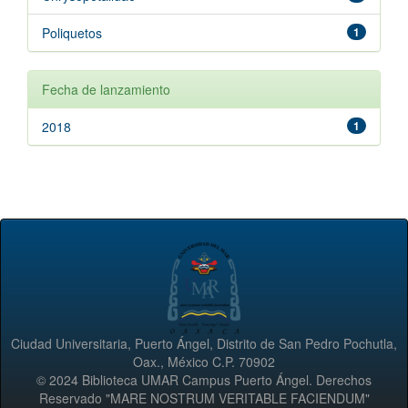
Poliquetos
1
Fecha de lanzamiento
2018
1
Ciudad Universitaria, Puerto Ángel, Distrito de San Pedro Pochutla,
Oax., México C.P. 70902
© 2024 Biblioteca UMAR Campus Puerto Ángel. Derechos
Reservado "MARE NOSTRUM VERITABLE FACIENDUM"