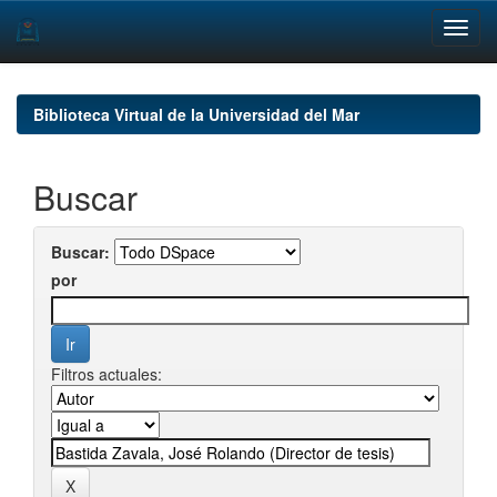
Skip
navigation
Biblioteca Virtual de la Universidad del Mar
Buscar
Buscar:
por
Filtros actuales: