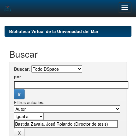
Skip
navigation
Biblioteca Virtual de la Universidad del Mar
Buscar
Buscar:
por
Filtros actuales: