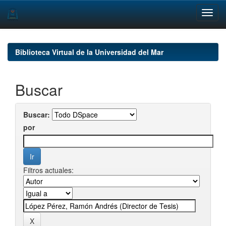
Skip
navigation
Biblioteca Virtual de la Universidad del Mar
Buscar
Buscar:
por
Filtros actuales: