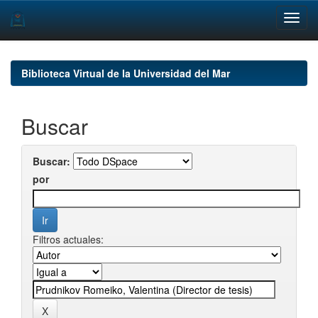
Skip
navigation
Biblioteca Virtual de la Universidad del Mar
Buscar
Buscar:
por
Filtros actuales: