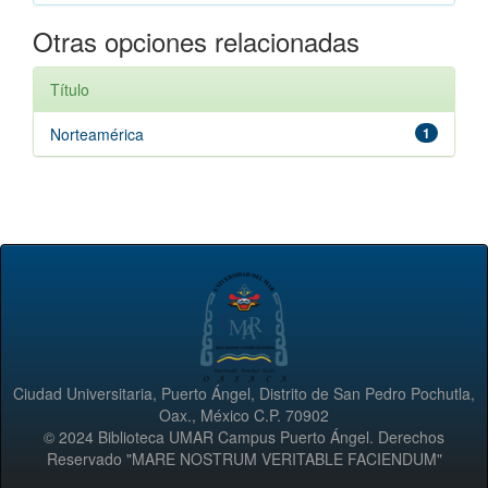
Otras opciones relacionadas
Título
Norteamérica
1
Ciudad Universitaria, Puerto Ángel, Distrito de San Pedro Pochutla,
Oax., México C.P. 70902
© 2024 Biblioteca UMAR Campus Puerto Ángel. Derechos
Reservado "MARE NOSTRUM VERITABLE FACIENDUM"