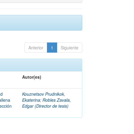
Anterior
1
Siguiente
Autor(es)
ad
Kouznetsov Prudnikok,
allena
Ekaterina
;
Robles Zavala,
ección
Edgar (Director de tesis)