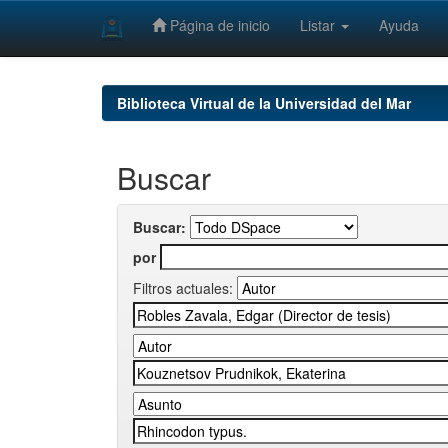
Página de inicio
Listar
Ayuda
Skip
navigation
Biblioteca Virtual de la Universidad del Mar
Buscar
Buscar:
por
Filtros actuales: