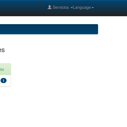
--%>
Servicios
Language
es
to
1