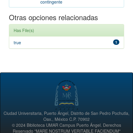
contingente
Otras opciones relacionadas
Has File(s)
true
1
Ciudad Universitaria, Puerto Ángel, Distrito de San Pedro Pochutla,
Oax., México C.P. 70902
© 2024 Biblioteca UMAR Campus Puerto Ángel. Derechos
Reservado "MARE NOSTRUM VERITABLE FACIENDUM"