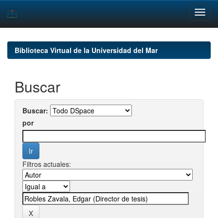
Skip
navigation
Biblioteca Virtual de la Universidad del Mar
Buscar
Buscar:
por
Filtros actuales: