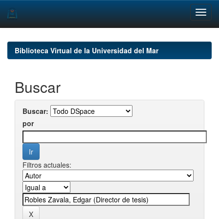
Skip
navigation
Biblioteca Virtual de la Universidad del Mar
Buscar
Buscar:
por
Filtros actuales: