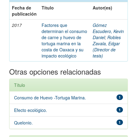
Fecha de
Título
Autor(es)
publicación
2017
Factores que
Gómez
determinan el consumo
Escudero, Kevin
de carne y huevo de
Daniel
;
Robles
tortuga marina en la
Zavala, Edgar
costa de Oaxaca y su
(Director de
impacto ecológico
tesis)
Otras opciones relacionadas
Título
Consumo de Huevo -Tortuga Marina.
1
Efecto ecológico.
1
Quelonio.
1