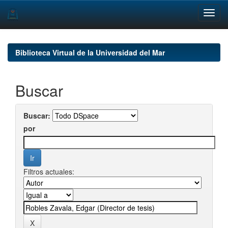
Skip
navigation
Biblioteca Virtual de la Universidad del Mar
Buscar
Buscar:
por
Filtros actuales: