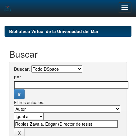
Skip
navigation
Biblioteca Virtual de la Universidad del Mar
Buscar
Buscar:
por
Filtros actuales: