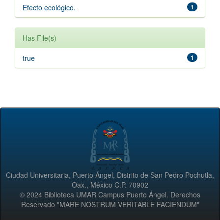
Efecto ecológico.
1
Has File(s)
true
1
Ciudad Universitaria, Puerto Ángel, Distrito de San Pedro Pochutla,
Oax., México C.P. 70902
© 2024 Biblioteca UMAR Campus Puerto Ángel. Derechos
Reservado "MARE NOSTRUM VERITABLE FACIENDUM"