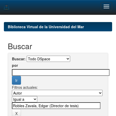
Skip
navigation
Biblioteca Virtual de la Universidad del Mar
Buscar
Buscar:
por
Filtros actuales: