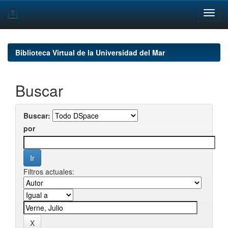
Skip
navigation
Biblioteca Virtual de la Universidad del Mar
Buscar
Buscar:
por
Filtros actuales: