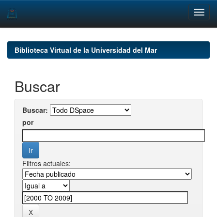
Skip
navigation
Biblioteca Virtual de la Universidad del Mar
Buscar
Buscar:
por
Filtros actuales: