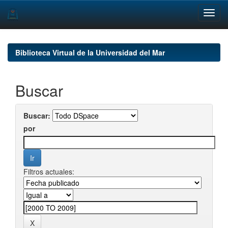
Skip
navigation
Biblioteca Virtual de la Universidad del Mar
Buscar
Buscar:
por
Filtros actuales: