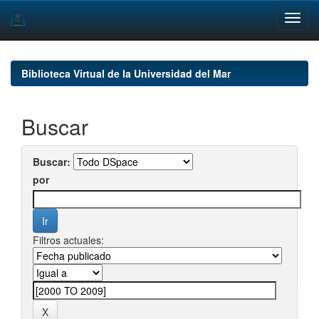
Skip
navigation
Biblioteca Virtual de la Universidad del Mar
Buscar
Buscar:
por
Filtros actuales: