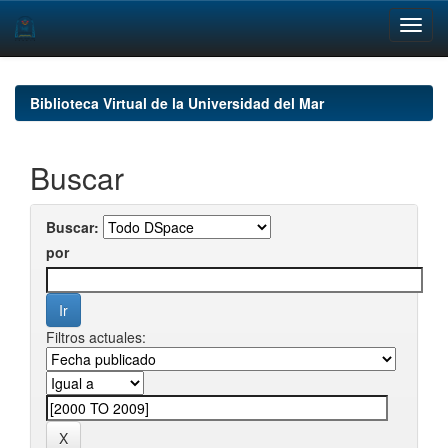
Skip
navigation
Biblioteca Virtual de la Universidad del Mar
Buscar
Buscar:
por
Filtros actuales: