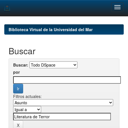
Skip
navigation
Biblioteca Virtual de la Universidad del Mar
Buscar
Buscar:
por
Filtros actuales: