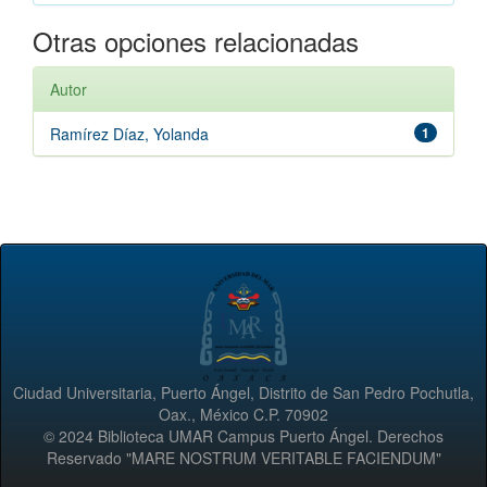
Otras opciones relacionadas
Autor
Ramírez Díaz, Yolanda
1
Ciudad Universitaria, Puerto Ángel, Distrito de San Pedro Pochutla,
Oax., México C.P. 70902
© 2024 Biblioteca UMAR Campus Puerto Ángel. Derechos
Reservado "MARE NOSTRUM VERITABLE FACIENDUM"