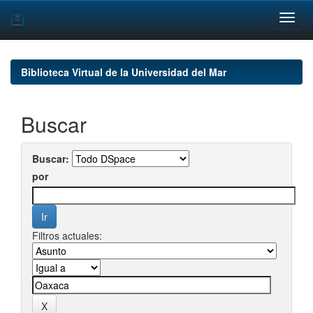
Skip
navigation
Biblioteca Virtual de la Universidad del Mar
Buscar
Buscar:
por
Filtros actuales: