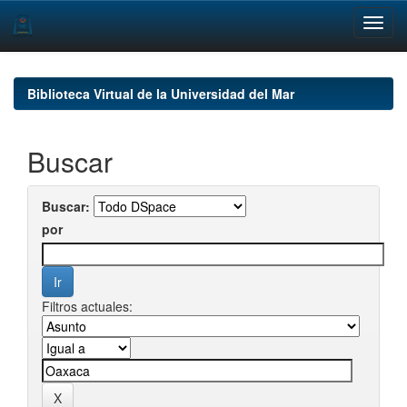
Skip
navigation
Biblioteca Virtual de la Universidad del Mar
Buscar
Buscar:
por
Filtros actuales: