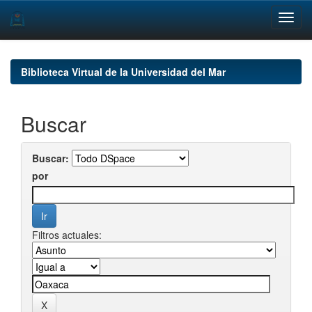
Skip
navigation
Biblioteca Virtual de la Universidad del Mar
Buscar
Buscar:
por
Filtros actuales: