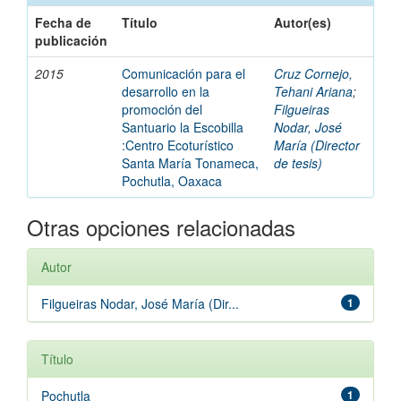
Fecha de
Título
Autor(es)
publicación
2015
Comunicación para el
Cruz Cornejo,
desarrollo en la
Tehani Ariana
;
promoción del
Filgueiras
Santuario la Escobilla
Nodar, José
:Centro Ecoturístico
María (Director
Santa María Tonameca,
de tesis)
Pochutla, Oaxaca
Otras opciones relacionadas
Autor
Filgueiras Nodar, José María (Dir...
1
Título
Pochutla
1