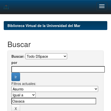
Skip
navigation
Biblioteca Virtual de la Universidad del Mar
Buscar
Buscar:
por
Filtros actuales: