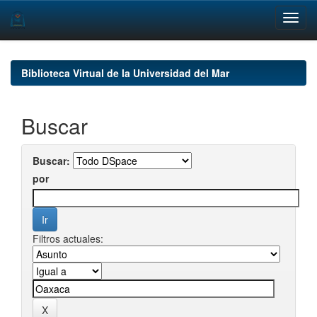
Skip
navigation
Biblioteca Virtual de la Universidad del Mar
Buscar
Buscar:
por
Filtros actuales: