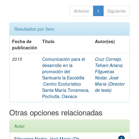
Anterior
1
Siguiente
Resultados por ítem:
Fecha de
Título
Autor(es)
publicación
2015
Comunicación para el
Cruz Cornejo,
desarrollo en la
Tehani Ariana
;
promoción del
Filgueiras
Santuario la Escobilla
Nodar, José
:Centro Ecoturístico
María (Director
Santa María Tonameca,
de tesis)
Pochutla, Oaxaca
Otras opciones relacionadas
Autor
Filgueiras Nodar, José María (Dir...
1