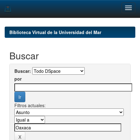
Skip
navigation
Biblioteca Virtual de la Universidad del Mar
Buscar
Buscar:
por
Filtros actuales: