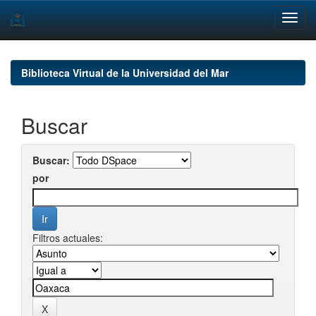
Skip
navigation
Biblioteca Virtual de la Universidad del Mar
Buscar
Buscar:
por
Filtros actuales: