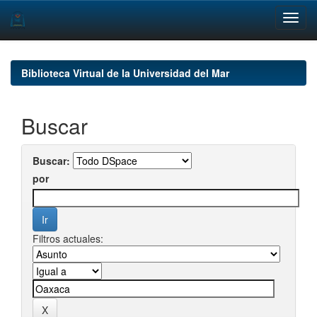
Skip
navigation
Biblioteca Virtual de la Universidad del Mar
Buscar
Buscar:
por
Filtros actuales: