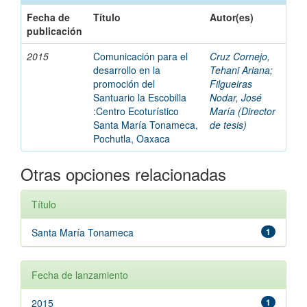
Fecha de
Título
Autor(es)
publicación
2015
Comunicación para el
Cruz Cornejo,
desarrollo en la
Tehani Ariana
;
promoción del
Filgueiras
Santuario la Escobilla
Nodar, José
:Centro Ecoturístico
María (Director
Santa María Tonameca,
de tesis)
Pochutla, Oaxaca
Otras opciones relacionadas
Título
Santa María Tonameca
1
Fecha de lanzamiento
2015
1