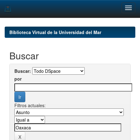
Skip
navigation
Biblioteca Virtual de la Universidad del Mar
Buscar
Buscar:
por
Filtros actuales: