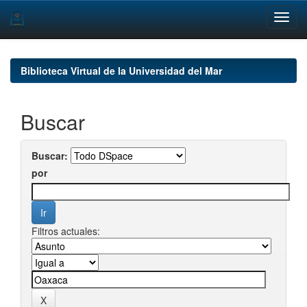
Skip
navigation
Biblioteca Virtual de la Universidad del Mar
Buscar
Buscar:
por
Filtros actuales: