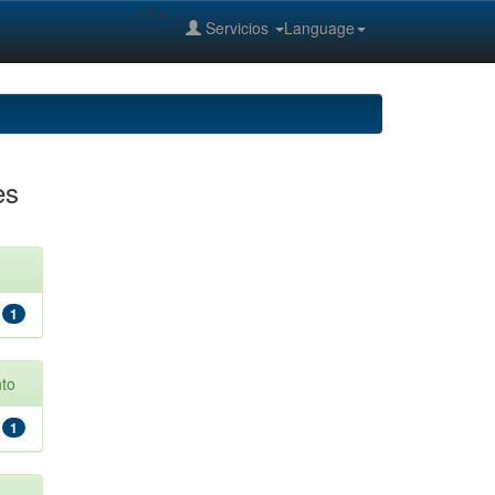
--%>
Servicios
Language
es
1
to
1