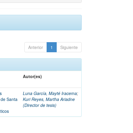
Anterior
1
Siguiente
Autor(es)
os
Luna García, Mayté Iracema
;
l de Santa
Kuri Reyes, Martha Ariadne
(Director de tesis)
ticos