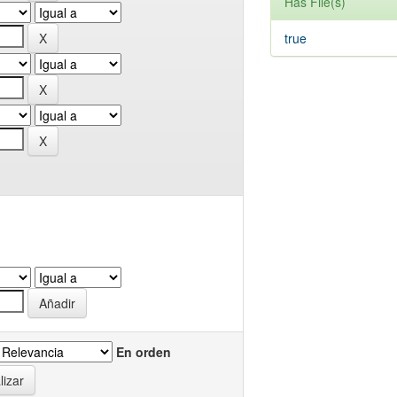
Has File(s)
true
En orden