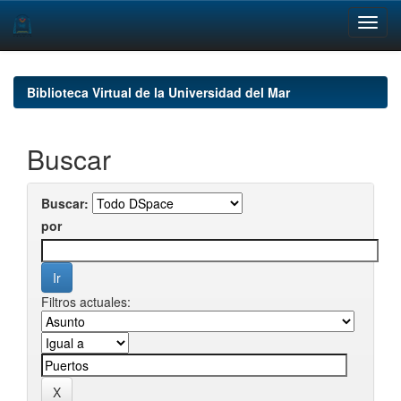
Skip
navigation
Biblioteca Virtual de la Universidad del Mar
Buscar
Buscar:
por
Filtros actuales: