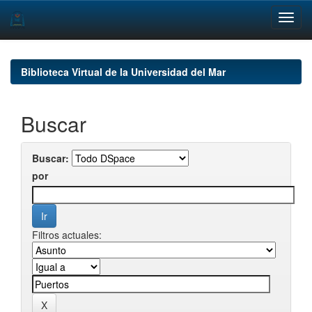
Skip
navigation
Biblioteca Virtual de la Universidad del Mar
Buscar
Buscar:
por
Filtros actuales: