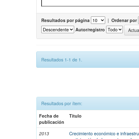
Resultados por página
|
Ordenar por
Autor/registro
Resultados 1-1 de 1.
Resultados por ítem:
Fecha de
Título
publicación
2013
Crecimiento económico e infraestruc