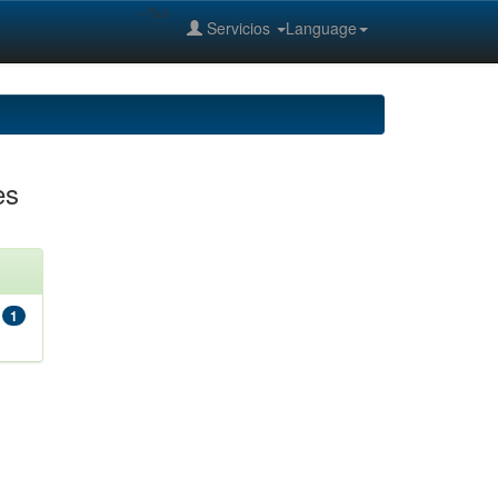
--%>
Servicios
Language
es
1