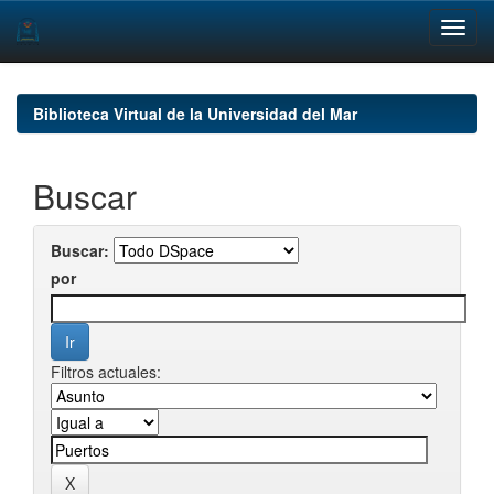
Skip
navigation
Biblioteca Virtual de la Universidad del Mar
Buscar
Buscar:
por
Filtros actuales: