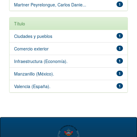
Martner Peyrelongue, Carlos Danie...
1
Título
Ciudades y pueblos
1
Comercio exterior
1
Infraestructura (Economía).
1
Manzanillo (México).
1
Valencia (España).
1