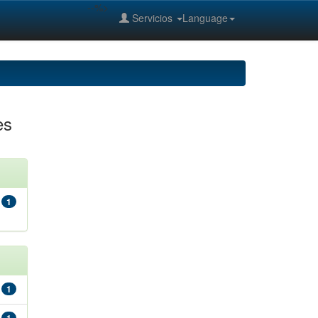
--%>
Servicios
Language
es
1
1