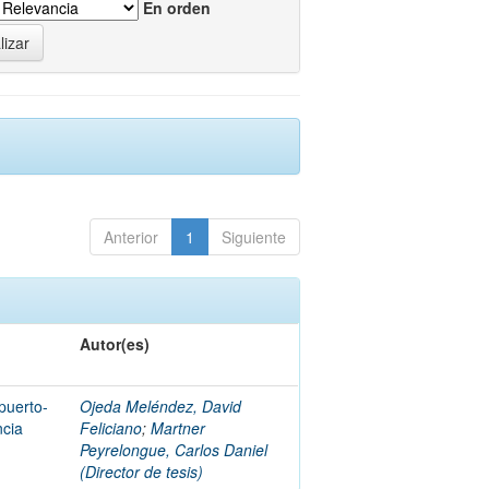
En orden
Anterior
1
Siguiente
Autor(es)
 puerto-
Ojeda Meléndez, David
ncia
Feliciano
;
Martner
Peyrelongue, Carlos Daniel
(Director de tesis)