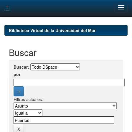
Skip
navigation
Biblioteca Virtual de la Universidad del Mar
Buscar
Buscar:
por
Filtros actuales: