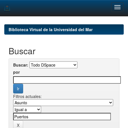
Skip
navigation
Biblioteca Virtual de la Universidad del Mar
Buscar
Buscar:
por
Filtros actuales: