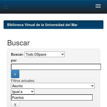
Skip
navigation
Biblioteca Virtual de la Universidad del Mar
Buscar
Buscar:
por
Filtros actuales: