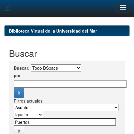
Skip
navigation
Biblioteca Virtual de la Universidad del Mar
Buscar
Buscar:
por
Filtros actuales: