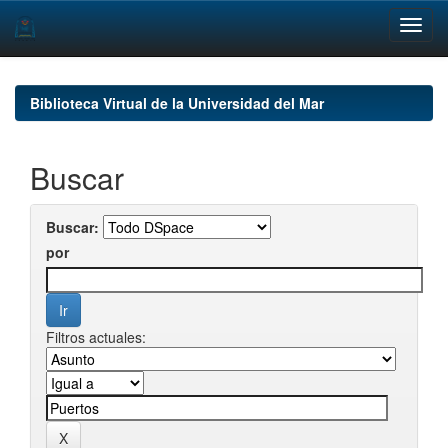
Skip
navigation
Biblioteca Virtual de la Universidad del Mar
Buscar
Buscar:
por
Filtros actuales: