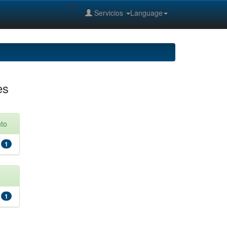
--%>
Servicios
Language
es
to
1
1