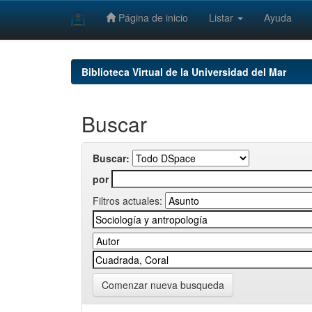
Página de inicio
Listar
Ayuda
Skip
navigation
Biblioteca Virtual de la Universidad del Mar
Buscar
Buscar:
por
Filtros actuales:
Comenzar nueva busqueda