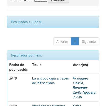
Resultados 1-9 de 9.
Anterior
1
Siguiente
Resultados por ítem:
Fecha de
Título
Autor(es)
publicación
2018
La antropología a través
Rodríguez
de los sentidos
Galicia,
Bernardo
;
Zurita Noguera,
Judith
2013
Identidad y patrimonio
Salas