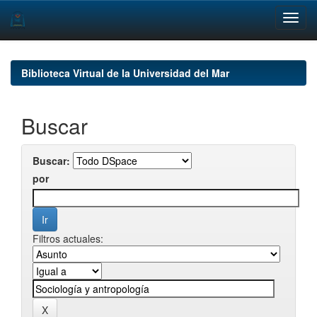
Skip
navigation
Biblioteca Virtual de la Universidad del Mar
Buscar
Buscar:
por
Filtros actuales: