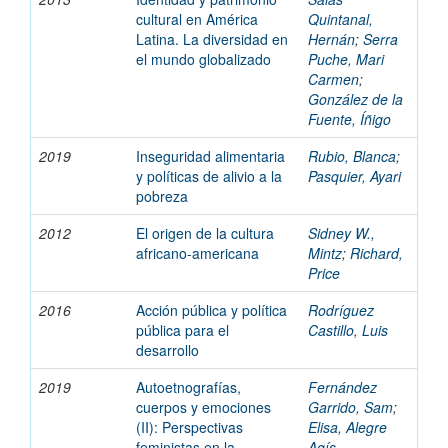
cultural en América
Quintanal,
Latina. La diversidad en
Hernán
;
Serra
el mundo globalizado
Puche, Mari
Carmen
;
González de la
Fuente, Íñigo
2019
Inseguridad alimentaria
Rubio, Blanca
;
y políticas de alivio a la
Pasquier, Ayari
pobreza
2012
El origen de la cultura
Sidney W.,
africano-americana
Mintz
;
Richard,
Price
2016
Acción pública y política
Rodríguez
pública para el
Castillo, Luis
desarrollo
2019
Autoetnografías,
Fernández
cuerpos y emociones
Garrido, Sam
;
(II): Perspectivas
Elisa, Alegre
feministas en la
Agís