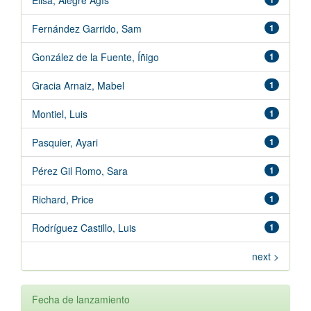
Elisa, Alegre Agís
Fernández Garrido, Sam
1
González de la Fuente, Íñigo
1
Gracia Arnaiz, Mabel
1
Montiel, Luis
1
Pasquier, Ayari
1
Pérez Gil Romo, Sara
1
Richard, Price
1
Rodríguez Castillo, Luis
1
next >
Fecha de lanzamiento